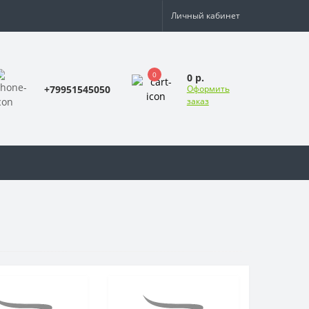
Личный кабинет
0
0 р.
+79951545050
Оформить
заказ