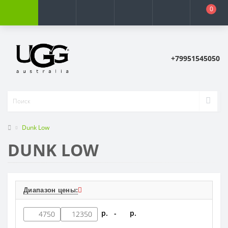
0
+79951545050
Dunk Low
DUNK LOW
Диапазон цены:
р. -
р.