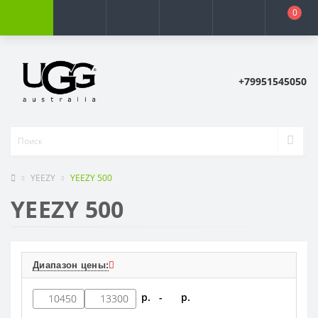
0
+79951545050
YEEZY
YEEZY 500
YEEZY 500
Диапазон цены:
р. -
р.