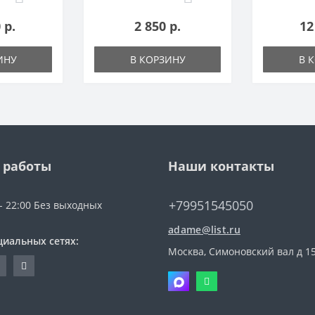
 р.
2 850 р.
12
ИНУ
В КОРЗИНУ
В 
 работы
Наши контакты
+79951545050
 - 22:00 Без выходных
adame@list.ru
циальных сетях:
Москва, Симоновский вал д 1