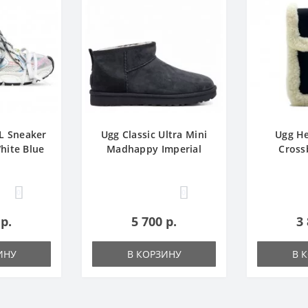
L Sneaker
Ugg Classic Ultra Mini
Ugg He
hite Blue
Madhappy Imperial
Cross
0
0
 р.
5 700 р.
3 
ИНУ
В КОРЗИНУ
В 