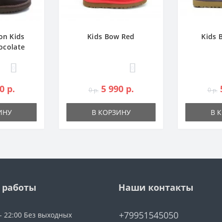
on Kids
Kids Bow Red
Kids 
ocolate
0
0
0 р.
5 990 р.
0 р.
0 р.
ИНУ
В КОРЗИНУ
В 
 работы
Наши контакты
+79951545050
 - 22:00 Без выходных