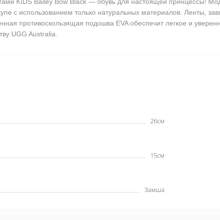
нтами KIDS Bailey Bow Black — обувь для настоящей принцессы! М
купе с использованием только натуральных материалов. Ленты, зав
енная противоскользящая подошва EVA обеспечит легкое и уверен
ву UGG Australia.
26см
15см
Замша