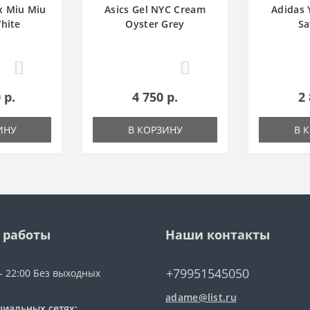
x Miu Miu
Asics Gel NYC Cream
Adidas 
hite
Oyster Grey
Sa
0
0
 р.
4 750 р.
2 
ИНУ
В КОРЗИНУ
В 
 работы
Наши контакты
+79951545050
 - 22:00 Без выходных
adame@list.ru
циальных сетях: