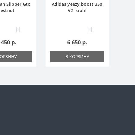
an Slipper Gtx
Adidas yееzy boost 350
estnut
V2 Israfil
0
0
 450 р.
6 650 р.
КОРЗИНУ
В КОРЗИНУ