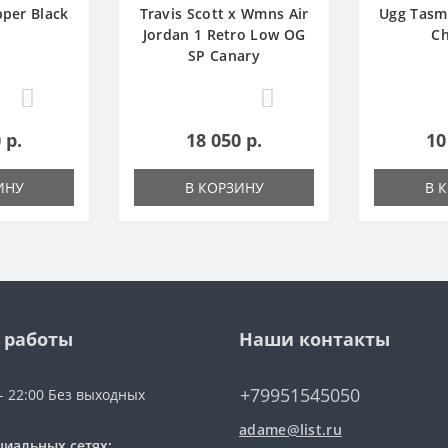
pper Black
Travis Scott x Wmns Air
Ugg Tasm
Jordan 1 Retro Low OG
Ch
SP Canary
0
0
 р.
18 050 р.
10
ИНУ
В КОРЗИНУ
В 
 работы
Наши контакты
+79951545050
 - 22:00 Без выходных
adame@list.ru
циальных сетях: