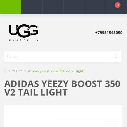
0
+79951545050
YEEZY
Adidas yееzy boost 350 v2 tail light
ADIDAS YЕЕZY BOOST 350
V2 TAIL LIGHT