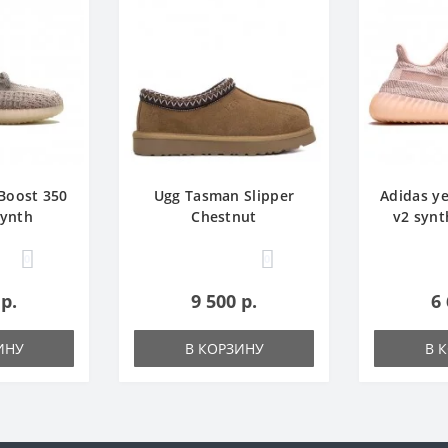
Boost 350
Ugg Tasman Slipper
Adidas y
Synth
Chestnut
v2 synth
0
0
 р.
9 500 р.
6 
ИНУ
В КОРЗИНУ
В 