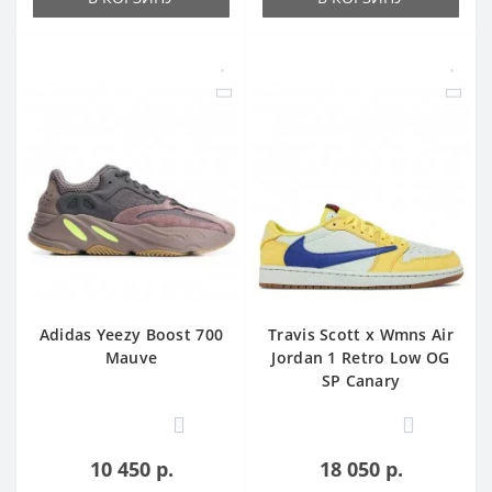
Adidas Yееzy Boost 700
Travis Scott x Wmns Air
Mauve
Jordan 1 Retro Low OG
SP Canary
0
0
10 450 р.
18 050 р.