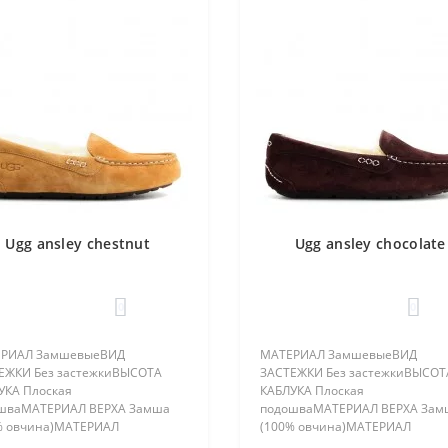
Ugg ansley chestnut
Ugg ansley chocolate
0
0
РИАЛ ЗамшевыеВИД
МАТЕРИАЛ ЗамшевыеВИД
ЕЖКИ Без застежкиВЫСОТА
ЗАСТЕЖКИ Без застежкиВЫСОТ
УКА Плоская
КАБЛУКА Плоская
шваМАТЕРИАЛ ВЕРХА Замша
подошваМАТЕРИАЛ ВЕРХА Зам
% овчина)МАТЕРИАЛ
(100% овчина)МАТЕРИАЛ
ЛАДКИ 100% овчинаПОЛ
ПОДКЛАДКИ 100% овчинаПОЛ