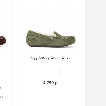
Ugg Ansley Green Olive
0
4 750 р.
А
ша