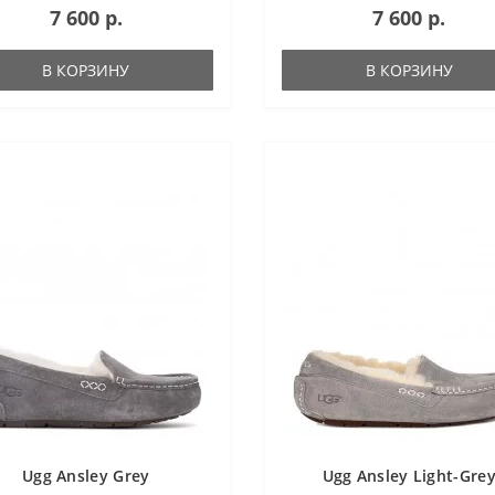
7 600 р.
7 600 р.
кийСТРАНА БРЕНДА
ЖенскийСТРАНА БРЕНДА
иненные
Соединенные
ыПРОИСХОЖДЕНИЕ БРЕНДА
ШтатыПРОИСХОЖДЕНИЕ БРЕН
В КОРЗИНУ
В КОРЗИНУ
ралияКОМПЛЕКТАЦИЯ Коробка,
АвстралияКОМПЛЕКТАЦИЯ Коро
ная пленка, сер..
защитная пленка, сер..
Ugg Ansley Grey
Ugg Ansley Light-Gre