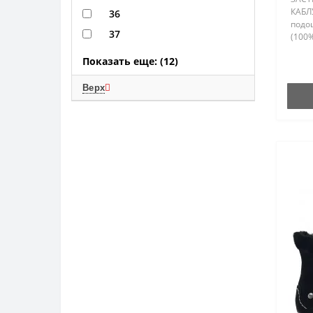
КАБЛ
36
подо
37
(100
ПОДК
Показать еще: (12)
Женс
Соед
Штат
Верх
Авст
защит