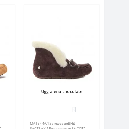
Ugg alena chocolate
0
МАТЕРИАЛ ЗамшевыеВИД
А
ЗАСТЕЖКИ Без застежкиВЫСОТА