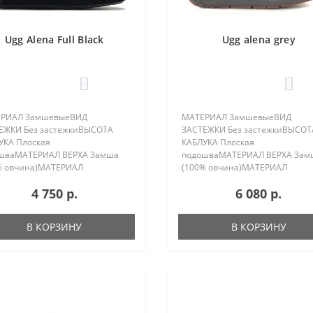
Ugg Alena Full Black
Ugg alena grey
0
0
РИАЛ ЗамшевыеВИД
МАТЕРИАЛ ЗамшевыеВИД
ЕЖКИ Без застежкиВЫСОТА
ЗАСТЕЖКИ Без застежкиВЫСОТ
УКА Плоская
КАБЛУКА Плоская
шваМАТЕРИАЛ ВЕРХА Замша
подошваМАТЕРИАЛ ВЕРХА Зам
% овчина)МАТЕРИАЛ
(100% овчина)МАТЕРИАЛ
ЛАДКИ 100% овчинаПОЛ
ПОДКЛАДКИ 100% овчинаПОЛ
4 750 р.
6 080 р.
кийСТРАНА БРЕНДА
ЖенскийСТРАНА БРЕНДА
иненные
Соединенные
ыПРОИСХОЖДЕНИЕ БРЕНДА
ШтатыПРОИСХОЖДЕНИЕ БРЕН
В КОРЗИНУ
В КОРЗИНУ
ралияКОМПЛЕКТАЦИЯ Коробка,
АвстралияКОМПЛЕКТАЦИЯ Коро
ная пленка, сер..
защитная пленка, сер..