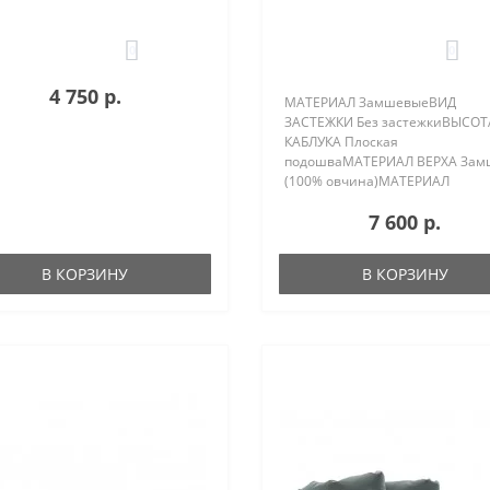
0
0
4 750 р.
МАТЕРИАЛ ЗамшевыеВИД
ЗАСТЕЖКИ Без застежкиВЫСОТ
КАБЛУКА Плоская
подошваМАТЕРИАЛ ВЕРХА Зам
(100% овчина)МАТЕРИАЛ
ПОДКЛАДКИ 100% овчинаПОЛ
7 600 р.
ЖенскийСТРАНА БРЕНДА
Соединенные
ШтатыПРОИСХОЖДЕНИЕ БРЕН
В КОРЗИНУ
В КОРЗИНУ
АвстралияКОМПЛЕКТАЦИЯ Коро
защитная пленка, сер..