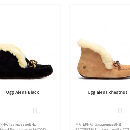
Ugg Alena Black
Ugg alena chestnut
0
0
РИАЛ ЗамшевыеВИД
МАТЕРИАЛ ЗамшевыеВИД
ЕЖКИ Без застежкиВЫСОТА
ЗАСТЕЖКИ Без застежкиВЫСОТ