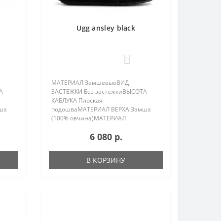
Ugg ansley black
0
МАТЕРИАЛ ЗамшевыеВИД
А
ЗАСТЕЖКИ Без застежкиВЫСОТА
КАБЛУКА Плоская
ша
подошваМАТЕРИАЛ ВЕРХА Замша
(100% овчина)МАТЕРИАЛ
ПОДКЛАДКИ 100% овчинаПОЛ
6 080 р.
ЖенскийСТРАНА БРЕНДА
Соединенные
ДА
ШтатыПРОИСХОЖДЕНИЕ БРЕНДА
В КОРЗИНУ
бка,
АвстралияКОМПЛЕКТАЦИЯ Коробка,
защитная пленка, сер..