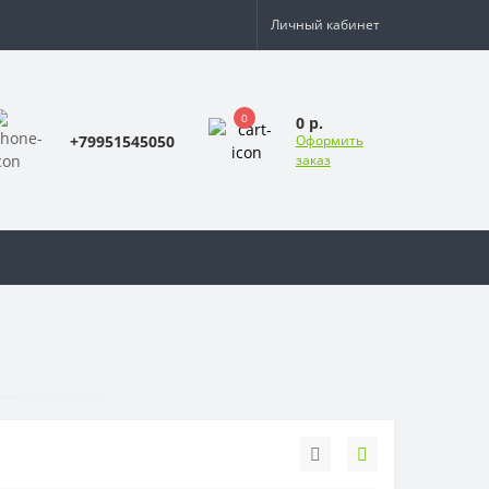
Личный кабинет
0
0 р.
+79951545050
Оформить
заказ