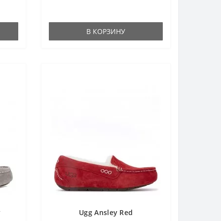
ДА
В КОРЗИНУ
бка,
y
Ugg Ansley Red